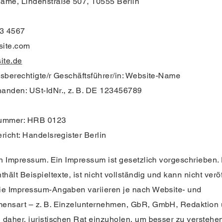
ame, Lindenstraße 507, 10555 Berlin
23 4567
site.com
ite.de
sberechtigte/r Geschäftsführer/in: Website-Name
anden: USt-IdNr., z. B. DE 123456789
nummer: HRB 0123
richt: Handelsregister Berlin
in Impressum. Ein Impressum ist gesetzlich vorgeschrieben.
thält Beispieltexte, ist nicht vollständig und kann nicht veröf
ie Impressum-Angaben variieren je nach Website- und
ensart – z. B. Einzelunternehmen, GbR, GmbH, Redaktion u.
daher, juristischen Rat einzuholen, um besser zu verstehe