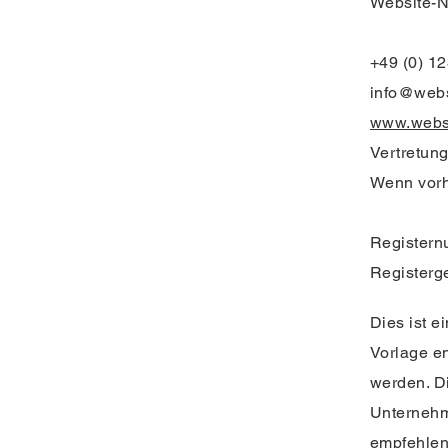
Website-N
+49 (0) 1
info@web
www.webs
Vertretung
Wenn vorh
Register
Registerge
Dies ist e
Vorlage en
werden. D
Unternehm
empfehlen 